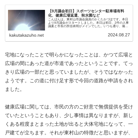
【9月議会初日】スポーツセンター駐車場有料
化、健康広場返還、秋水園など
こんばんは。東村山市議会議員のかくたかづほです。本日
より9月議会がスタートしました。本日は初日、2件の人事
議案と市長の所信表明がメインでした。いつも通り、備忘
録的にまとめていきます。召集挨拶台風10号31日〜1日に
かけて関東地方に接近。明日...
2024.08.27
kakutakazuho.net
宅地になったことで明らかになったことは、かつて広場と
広場の間にあった道が市道であったということです。てっ
きり広場の一部だと思っていましたが、そうではなかった
ようです。この道に付け足す形で今回の道路が申請をされ
ました。
健康広場に関しては、市民の方のご好意で無償提供を受け
ていたということもあり、少し事情は異なりますが、新し
くある程度まとまった土地が出ると大体宅地になって、一
戸建てが立ちます。それが東村山の特徴だと思いますが、