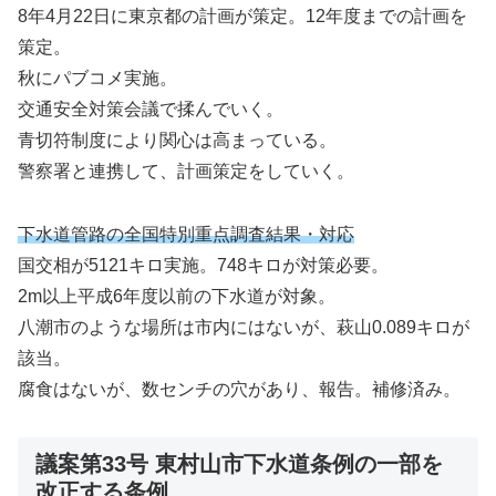
8年4月22日に東京都の計画が策定。12年度までの計画を
策定。
秋にパブコメ実施。
交通安全対策会議で揉んでいく。
青切符制度により関心は高まっている。
警察署と連携して、計画策定をしていく。
下水道管路の全国特別重点調査結果・対応
国交相が5121キロ実施。748キロが対策必要。
2m以上平成6年度以前の下水道が対象。
八潮市のような場所は市内にはないが、萩山0.089キロが
該当。
腐食はないが、数センチの穴があり、報告。補修済み。
議案第33号 東村山市下水道条例の一部を
改正する条例