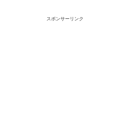
ます。テーマは市に関することであれ
ば、なんでも可能で、人そ...
スポンサーリンク