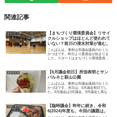
関連記事
【まちづくり環境委員会】リサイ
まちづくり
クルショップはほとんど使われて
いない？前川の浸水対策が進む。
こんばんは。東村山市議会議員のかくた
かづほです。昨日より委員会が始まりま
した。スタートはまちづくり環境委員会
です。いつも通り議論が出たところを雑
多にまとめていきます。議案第51号 東村
山市美住リサイクルショップ条例の一部
【6月議会初日】所信表明とサン
まちづくり
を改正する条例各施設...
パルネと萩山公園
こんばんは。東村山市議会議員のかくた
かづほです。本日は、6月議会初日でし
た。6月議会は3月議会、9月議会と異な
り、予算委員会、決算委員会はありませ
ん。だから、少し余裕のある日程になっ
ています。今日から始まり、25日まで。
【臨時議会】昨年に続き、令和
ブログ
本会議→一般質問3日...
6(2024)年度も。今回の議題は。