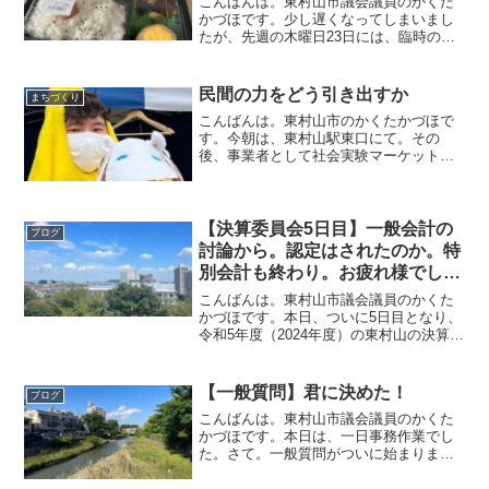
こんばんは。東村山市議会議員のかくた
かづほです。少し遅くなってしまいまし
たが、先週の木曜日23日には、臨時の議
会がありました。昨年度もあり、選挙後
だったので、議長や委員会、その他組織
の役割を決めることがメインでしたが、
民間の力をどう引き出すか
まちづくり
今回は異なるものでした...
こんばんは。東村山市のかくたかづほで
す。今朝は、東村山駅東口にて。その
後、事業者として社会実験マーケット
「そらいち」の説明会に参加しました。
さて。そらいちとは今年の5月にも行われ
た東村山駅高架化により変わる駅前をど
のように活用していくかを実...
【決算委員会5日目】一般会計の
ブログ
討論から。認定はされたのか。特
別会計も終わり。お疲れ様でし
た。
こんばんは。東村山市議会議員のかくた
かづほです。本日、ついに5日目となり、
令和5年度（2024年度）の東村山の決算が
終わりました。みなさんお疲れ様でし
た。今日は討論から始まり、特別会計と
呼ばれる国民健康保険特別会計、後期高
【一般質問】君に決めた！
ブログ
齢者医療特別会計、...
こんばんは。東村山市議会議員のかくた
かづほです。本日は、一日事務作業でし
た。さて。一般質問がついに始まりま
す。一般質問とは、年に4回ある議会の中
で議員が1番自由に質問できる時間になり