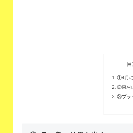
目
①4月
②東村
③プラ